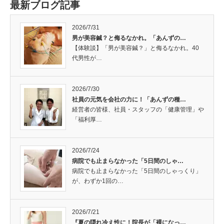
最新ブログ記事
2026/7/31
男が美容鍼？と侮るなかれ。「あんずの…
【体験談】「男が美容鍼？」と侮るなかれ。40
代男性が…
2026/7/30
社員の元気を会社の力に！「あんずの種…
経営者の皆様、社員・スタッフの「健康管理」や
「福利厚…
2026/7/24
病院でも止まらなかった「5日間のしゃ…
病院でも止まらなかった「5日間のしゃっくり」
が、わずか1回の…
2026/7/21
『夏の隠れ冷え性に！院長が「裸になっ…