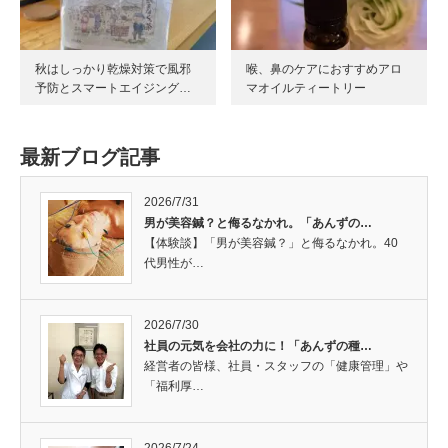
秋はしっかり乾燥対策で風邪
喉、鼻のケアにおすすめアロ
予防とスマートエイジング…
マオイルティートリー
最新ブログ記事
2026/7/31
男が美容鍼？と侮るなかれ。「あんずの…
【体験談】「男が美容鍼？」と侮るなかれ。40
代男性が…
2026/7/30
社員の元気を会社の力に！「あんずの種…
経営者の皆様、社員・スタッフの「健康管理」や
「福利厚…