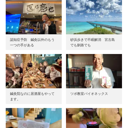
認知症予防 鍼灸以外のもう
砂浜歩きで不眠解消 宮古島
一つの手がある
でも釧路でも
鍼灸院なのに居酒屋もやって
ツボ教室パイオネックス
ます。