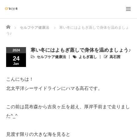
Home
セルフケア健康法
寒い冬にはよもぎ蒸しで身体を温めましょ
う♪
寒い冬にはよもぎ蒸しで身体を温めましょう♪
2024
セルフケア健康法
よもぎ蒸し
高石茜
24
Jan
こんにちは！
北太平洋シーサイドラインにハマる高石です。
この前は昆布森から吉良ヶ丘を超え、厚岸手前まで走りまし
た^_^
見渡す限りの大きな海を見ると