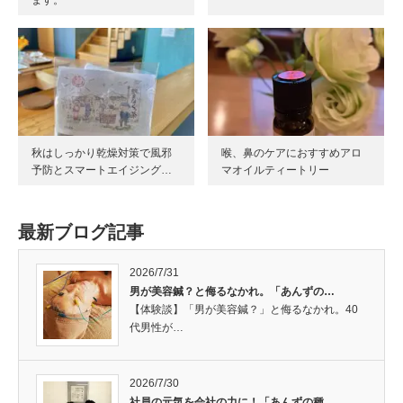
ます。
秋はしっかり乾燥対策で風邪
喉、鼻のケアにおすすめアロ
予防とスマートエイジング…
マオイルティートリー
最新ブログ記事
2026/7/31
男が美容鍼？と侮るなかれ。「あんずの…
【体験談】「男が美容鍼？」と侮るなかれ。40
代男性が…
2026/7/30
社員の元気を会社の力に！「あんずの種…