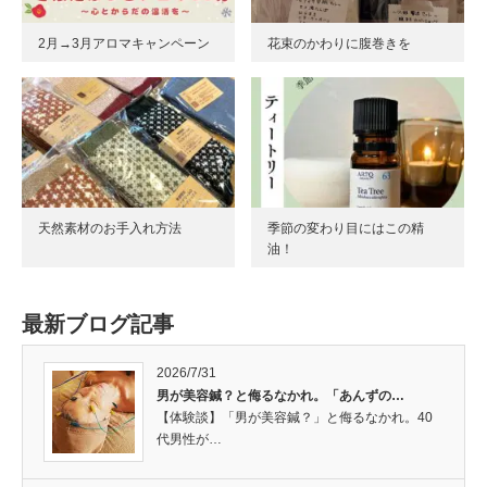
2月→3月アロマキャンペーン
花束のかわりに腹巻きを
天然素材のお手入れ方法
季節の変わり目にはこの精
油！
最新ブログ記事
2026/7/31
男が美容鍼？と侮るなかれ。「あんずの…
【体験談】「男が美容鍼？」と侮るなかれ。40
代男性が…