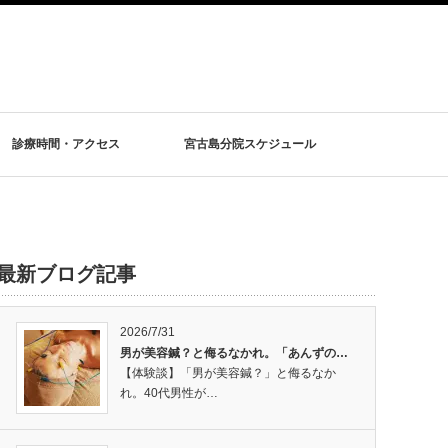
診療時間・アクセス
宮古島分院スケジュール
最新ブログ記事
2026/7/31
男が美容鍼？と侮るなかれ。「あんずの…
【体験談】「男が美容鍼？」と侮るなか
れ。40代男性が…