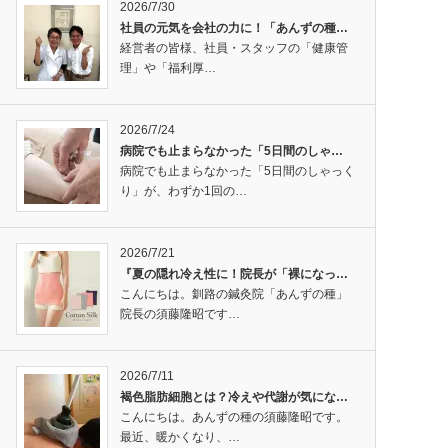
2026/7/30
社員の元気を会社の力に！「あんずの種…
経営者の皆様、社員・スタッフの「健康管
理」や「福利厚…
2026/7/24
病院でも止まらなかった「5日間のしゃ…
病院でも止まらなかった「5日間のしゃっく
り」が、わずか1回の…
2026/7/21
『夏の隠れ冷え性に！院長が「裸になっ…
こんにちは。釧路の鍼灸院「あんずの種」
院長の須藤隆昭です…
2026/7/11
褐色脂肪細胞とは？冷えや代謝が気にな…
こんにちは。あんずの種の須藤隆昭です。
最近、暖かくなり、…