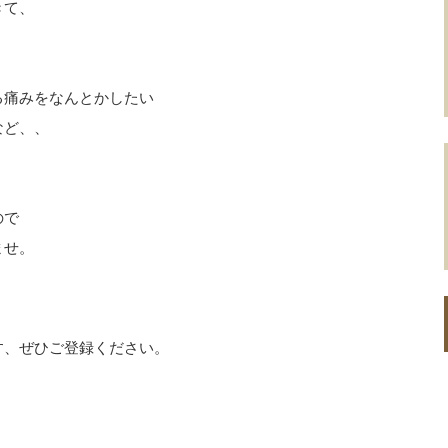
きて、
る痛みをなんとかしたい
など、、
ので
ませ。
す、ぜひご登録ください。