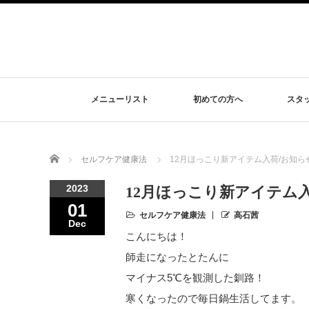
メニューリスト
初めての方へ
スタ
Home
セルフケア健康法
12月ほっこり新アイテム入荷/お知ら
2023
12月ほっこり新アイテム
01
セルフケア健康法
高石茜
Dec
こんにちは！
師走になったとたんに
マイナス5℃を観測した釧路！
寒くなったので毎日鍋生活してます。