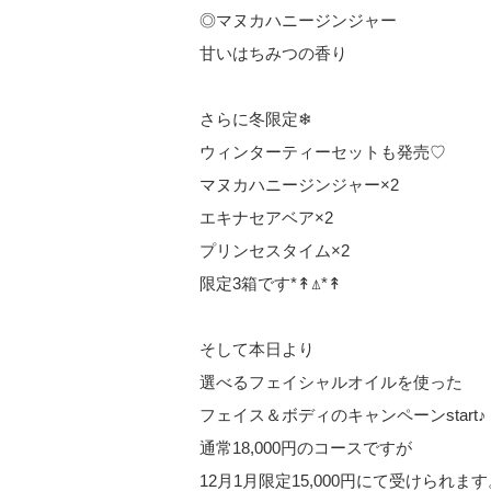
◎マヌカハニージンジャー
甘いはちみつの香り
さらに冬限定❄︎
ウィンターティーセットも発売♡
マヌカハニージンジャー×2
エキナセアベア×2
プリンセスタイム×2
限定3箱です*↟⍋*↟
そして本日より
選べるフェイシャルオイルを使った
フェイス＆ボディのキャンペーンstart♪
通常18,000円のコースですが
12月1月限定15,000円にて受けられます