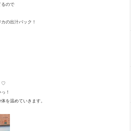
てるので
ジカの出汁パック！
ト♡
いっ！
身体を温めていきます。