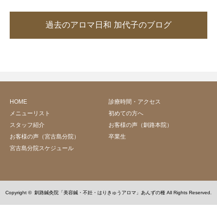
過去のアロマ日和 加代子のブログ
HOME
診療時間・アクセス
メニューリスト
初めての方へ
スタッフ紹介
お客様の声（釧路本院）
お客様の声（宮古島分院）
卒業生
宮古島分院スケジュール
Copyright ©
釧路鍼灸院「美容鍼・不妊・はりきゅうアロマ」あんずの種
All Rights Reserved.