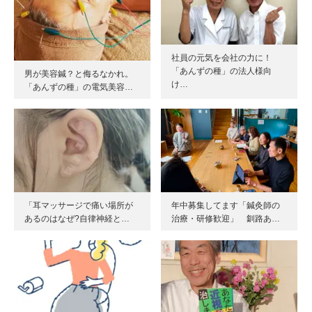
社員の元気を会社の力に！
「あんずの種」の法人様向
男が美容鍼？と侮るなかれ。
け…
「あんずの種」の電気美容…
「耳マッサージで痛い場所が
年中募集してます「鍼灸師の
あるのはなぜ?自律神経と…
治療・研修歓迎」 釧路あ…