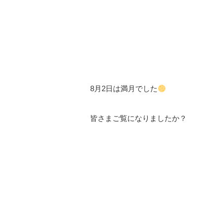
⠀
⠀
8
月
2
日は満月でした
⠀
皆さまご覧になりましたか？
⠀
⠀
⠀
⠀