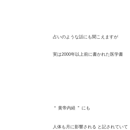
⠀
⠀
占いのような話にも聞こえますが
⠀
実は
2000
年以上前に書かれた医学書
⠀
⠀
⠀
“
黄帝内経
”
にも
⠀
人体も月に影響される
と記されていて