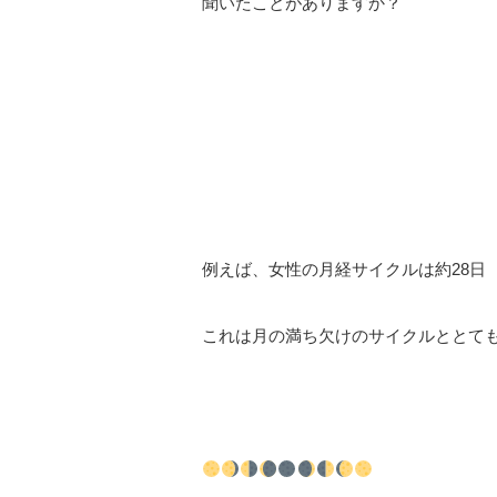
聞いたことがありますか？
⠀
⠀
⠀
⠀
例えば、女性の月経サイクルは約
28
日
これは月の満ち欠けのサイクルととて
⠀
⠀