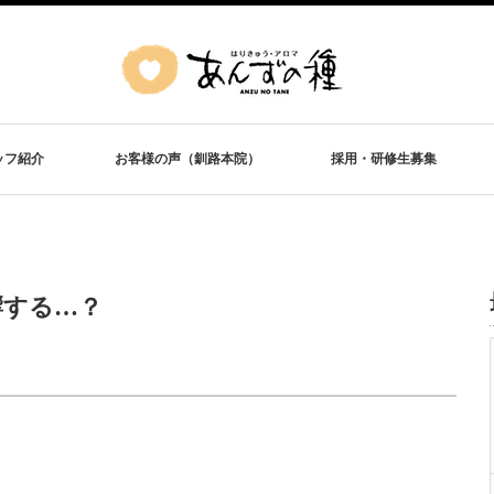
ッフ紹介
お客様の声（釧路本院）
採用・研修生募集
響する…？