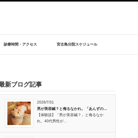
診療時間・アクセス
宮古島分院スケジュール
最新ブログ記事
2026/7/31
男が美容鍼？と侮るなかれ。「あんずの…
【体験談】「男が美容鍼？」と侮るなか
れ。40代男性が…