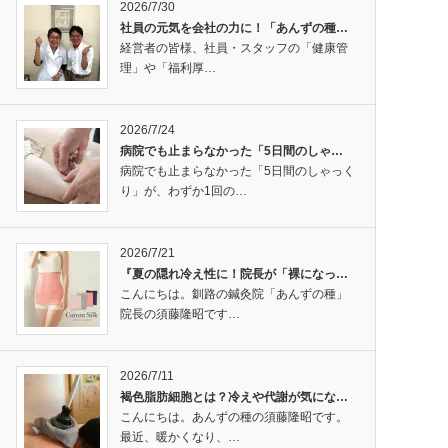
2026/7/30
社員の元気を会社の力に！「あんずの種…
経営者の皆様、社員・スタッフの「健康管
理」や「福利厚…
2026/7/24
病院でも止まらなかった「5日間のしゃ…
病院でも止まらなかった「5日間のしゃっく
り」が、わずか1回の…
2026/7/21
『夏の隠れ冷え性に！院長が「裸になっ…
こんにちは。釧路の鍼灸院「あんずの種」
院長の須藤隆昭です…
2026/7/11
褐色脂肪細胞とは？冷えや代謝が気にな…
こんにちは。あんずの種の須藤隆昭です。
最近、暖かくなり、…