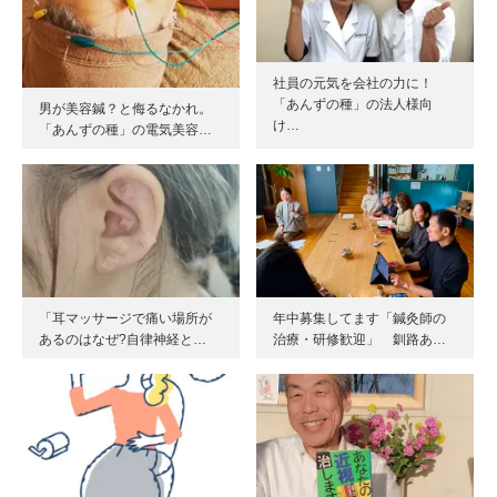
社員の元気を会社の力に！
「あんずの種」の法人様向
男が美容鍼？と侮るなかれ。
け…
「あんずの種」の電気美容…
「耳マッサージで痛い場所が
年中募集してます「鍼灸師の
あるのはなぜ?自律神経と…
治療・研修歓迎」 釧路あ…