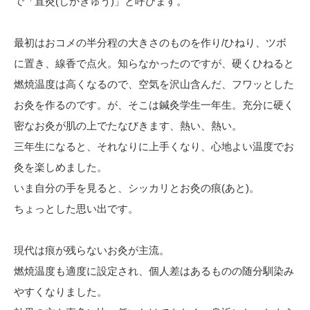
で「直灸(じかきゅう)」と呼びます。
最初はおコメの半分程の大きさのものを作り/ひねり、ツボ
に置き、線香で点火。知らなかったのですが、硬くひねると
燃焼温度は高くなるので、空気を沢山含んだ、フワッとした
お灸を作るのです。が、そこは鍼灸学生一年生。充分に硬く
密なお灸が肌の上でたなびきます、熱い、熱い。
三年生になると、それなりに上手くなり、心地よい温度でお
灸を楽しめました。
いま自分の手を見ると、シッカリとお灸の痕(あと)。
ちょっとした思い出です。
現代は痕が残らないお灸が主流。
燃焼温度も適度に設定され、個人差はあるものの随分馴染み
やすくなりました。