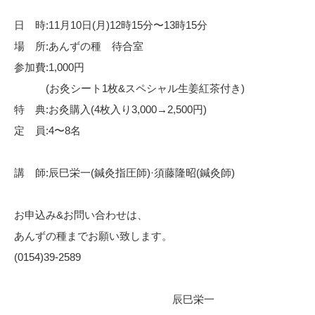
日 時:11月10日(月)12時15分〜13時15分
場 所:あんずの種 待合室
参加費:1,000円
(お灸シート1枚&スペシャル生姜紅茶付き)
特 典:お灸購入(4枚入り3,000→2,500円)
定 員:4〜8名
講 師:辰巳栄一(鍼灸指圧師)·須藤隆昭(鍼灸師)
お申込み&お問い合わせは、
あんずの種までお願い致します。
(0154)39-2589
辰巳栄一