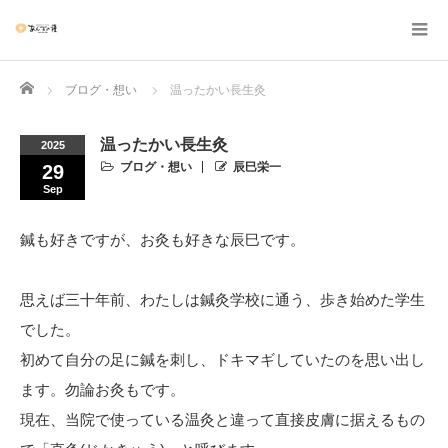
Home
ブログ・想い
温ったかい長生灸
温ったかい長生灸
2025
ブログ・想い
辰巳栄一
29
Sep
鍼も好きですが、お灸も好きな辰巳です。
思えば三十年前、わたしは鍼灸学校に通う、歩き始めた学生
でした。
初めて自分の足に鍼を刺し、ドキマギしていたのを思い出し
ます。勿論お灸もです。
現在、当院で使っている温灸と違って直接皮膚に据えるもの