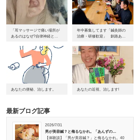
「耳マッサージで痛い場所が
年中募集してます「鍼灸師の
あるのはなぜ?自律神経と…
治療・研修歓迎」 釧路あ…
あなたの便秘、治します。
あなたの近視、治します!
最新ブログ記事
2026/7/31
男が美容鍼？と侮るなかれ。「あんずの…
【体験談】「男が美容鍼？」と侮るなかれ。40