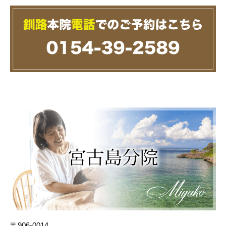
〒906-0014