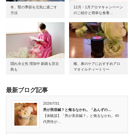
冬、腎の季節を元気に過ごす
12月・1月アロマキャンペーン
方法
のご紹介と簡単な食養…
隠れ冷え性 増加中 釧路も宮古
喉、鼻のケアにおすすめアロ
島も
マオイルティートリー
最新ブログ記事
2026/7/31
男が美容鍼？と侮るなかれ。「あんずの…
【体験談】「男が美容鍼？」と侮るなかれ。40
代男性が…