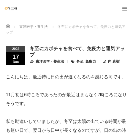
Home
東洋医学・養生法
冬至にカボチャを食べて、免疫力と運気ア
ップ
冬至にカボチャを食べて、免疫力と運気アッ
2022
プ
17
東洋医学・養生法
冬至
,
免疫力
向 直樹
Dec
こんにちは、最近特に日の出が遅くなるのを感じる向です。
11月初は6時ころであったのが最近はまもなく7時ころになり
そうです。
私も勘違いしていましたが、冬至は太陽の出ている時間が最
も短い日で、翌日から日中が長くなるのですが、日の出の時