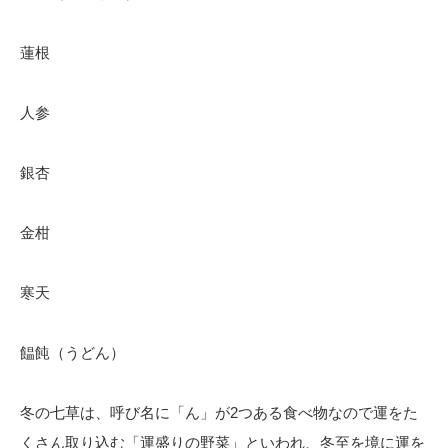
蓮根
人参
銀杏
金柑
寒天
饂飩（うどん）
冬の七草は、呼び名に「ん」が2つある食べ物なので運をた
くさん取り込む「運盛りの野菜」といわれ、冬至を境に運を