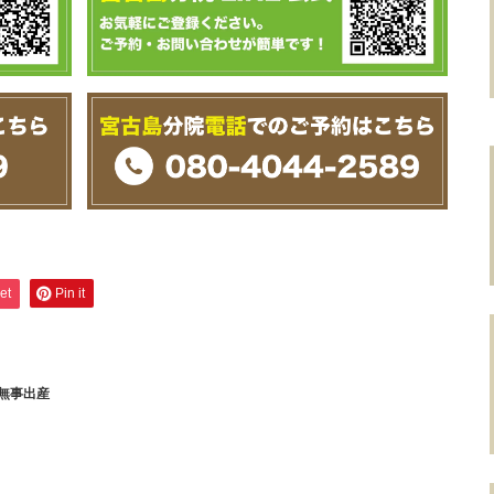
et
Pin it
無事出産