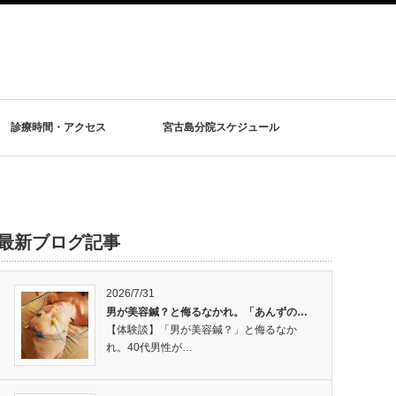
診療時間・アクセス
宮古島分院スケジュール
最新ブログ記事
2026/7/31
男が美容鍼？と侮るなかれ。「あんずの…
【体験談】「男が美容鍼？」と侮るなか
れ。40代男性が…