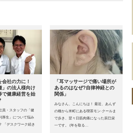
を会社の力に！
「耳マッサージで痛い場所が
種」の法人様向け
あるのはなぜ?自律神経との
券で健康経営を始
関係」
？
みなさん、こんにちは！ 最近、あんず
社員・スタッフの「健
の種から米町にある喫茶モン·クールま
利厚生」について悩み
で歩き、翌々日筋肉痛になった辰巳栄
？ 「デスクワーク続き
一です。 (年を取る…