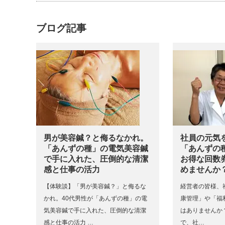
ブログ記事
男が美容鍼？と侮るなかれ。
社員の元気
「あんずの種」の電気美容鍼
「あんずの
で手に入れた、圧倒的な清潔
お得な回数
感と仕事の活力
めませんか
【体験談】「男が美容鍼？」と侮るな
経営者の皆様、
かれ。40代男性が「あんずの種」の電
康管理」や「福
気美容鍼で手に入れた、圧倒的な清潔
はありませんか
感と仕事の活力 …
で、社…