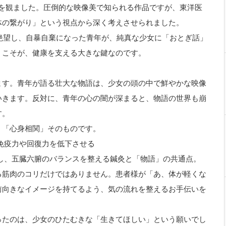
all）を観ました。圧倒的な映像美で知られる作品ですが、東洋医
体の繋がり」という視点から深く考えさせられました。
我で絶望し、自暴自棄になった青年が、純真な少女に「おとぎ話」
」こそが、健康を支える大きな鍵なのです。
ます。青年が語る壮大な物語は、少女の頭の中で鮮やかな映像
いきます。反対に、青年の心の闇が深まると、物語の世界も崩
す。
う「心身相関」そのものです。
、免疫力や回復力を低下させる
くし、五臓六腑のバランスを整える鍼灸と「物語」の共通点。
る筋肉のコリだけではありません。患者様が「あ、体が軽くな
前向きなイメージを持てるよう、気の流れを整えるお手伝いを
ったのは、少女のひたむきな「生きてほしい」という願いでし