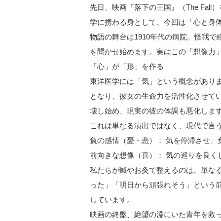
​先日、映画『落下の王国』（The F
学に携わる身として、今回は「心と身
​物語の舞台は1910年代の病院。怪
を聞かせ始めます。実はこの「想像力
​「心」が「形」を作る
​東洋医学には「気」という概念があり
となり、彼女の生命力を活性化させて
壊し始め、現実の彼の体調も悪化しま
​これは単なる演出ではなく、現代で言
​負の感情（憂・悲）： 気を停滞させ
​前向きな想像（喜）： 気の巡りを良
​私たちが鍼やお灸で整えるのは、単な
った」「明日から頑張れそう」という
しています。
​映画の終盤、絶望の淵にいた青年を救