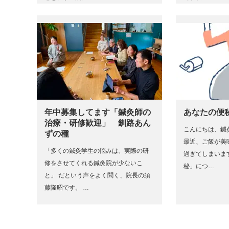
年中募集してます「鍼灸師の
あなたの便
治療・研修歓迎」 釧路あん
こんにちは、鍼
ずの種
最近、ご飯が美
「多くの鍼灸学生の悩みは、実際の研
過ぎてしまいます(
修をさせてくれる鍼灸院が少ないこ
秘」につ…
と」 だという声をよく聞く、院長の須
藤隆昭です。 …