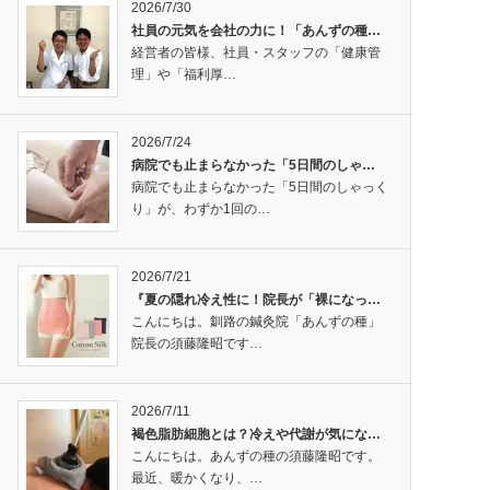
2026/7/30
社員の元気を会社の力に！「あんずの種…
経営者の皆様、社員・スタッフの「健康管
理」や「福利厚…
2026/7/24
病院でも止まらなかった「5日間のしゃ…
病院でも止まらなかった「5日間のしゃっく
り」が、わずか1回の…
2026/7/21
『夏の隠れ冷え性に！院長が「裸になっ…
こんにちは。釧路の鍼灸院「あんずの種」
院長の須藤隆昭です…
2026/7/11
褐色脂肪細胞とは？冷えや代謝が気にな…
こんにちは。あんずの種の須藤隆昭です。
最近、暖かくなり、…