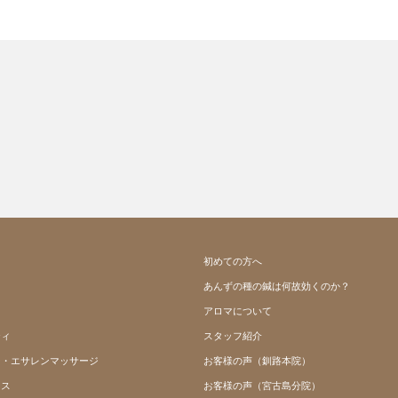
ト
初めての方へ
あんずの種の鍼は何故効くのか？
アロマについて
ティ
スタッフ紹介
ー・エサレンマッサージ
お客様の声（釧路本院）
ース
お客様の声（宮古島分院）