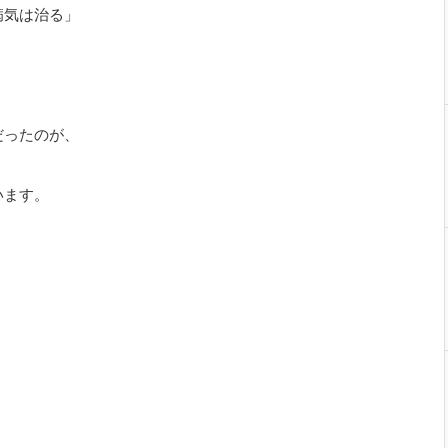
病気は治る」
だったのが、
います。