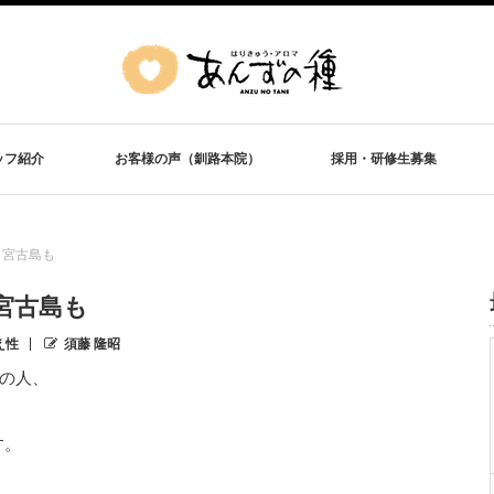
ッフ紹介
お客様の声（釧路本院）
採用・研修生募集
路も宮古島も
も宮古島も
え性
須藤 隆昭
の人、
す。