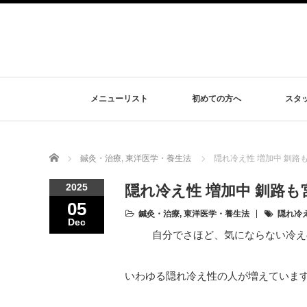
メニューリスト
初めての方へ
スタ
Home
鍼灸・治療
,
東洋医学・養生法
隠れ冷え性 増加中 釧
2025
隠れ冷え性 増加中 釧路
05
鍼灸・治療
,
東洋医学・養生法
隠れ冷
Dec
自分でさほど、気にならない冷え
いわゆる隠れ冷え性の人が増えていま