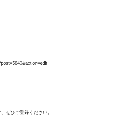
?post=5840&action=edit
す、ぜひご登録ください。