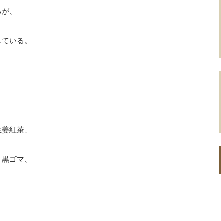
るが、
している。
生姜紅茶、
、黒ゴマ、