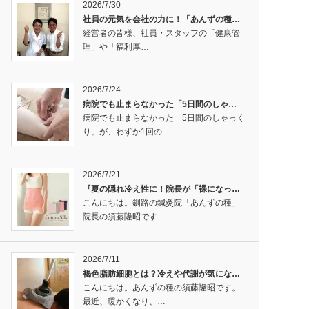
2026/7/30
社員の元気を会社の力に！「あんずの種…
経営者の皆様、社員・スタッフの「健康管
理」や「福利厚…
2026/7/24
病院でも止まらなかった「5日間のしゃ…
病院でも止まらなかった「5日間のしゃっく
り」が、わずか1回の…
2026/7/21
『夏の隠れ冷え性に！院長が「裸になっ…
こんにちは。釧路の鍼灸院「あんずの種」
院長の須藤隆昭です…
2026/7/11
褐色脂肪細胞とは？冷えや代謝が気にな…
こんにちは。あんずの種の須藤隆昭です。
最近、暖かくなり、…