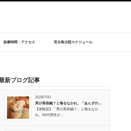
診療時間・アクセス
宮古島分院スケジュール
最新ブログ記事
2026/7/31
男が美容鍼？と侮るなかれ。「あんずの…
【体験談】「男が美容鍼？」と侮るなか
れ。40代男性が…