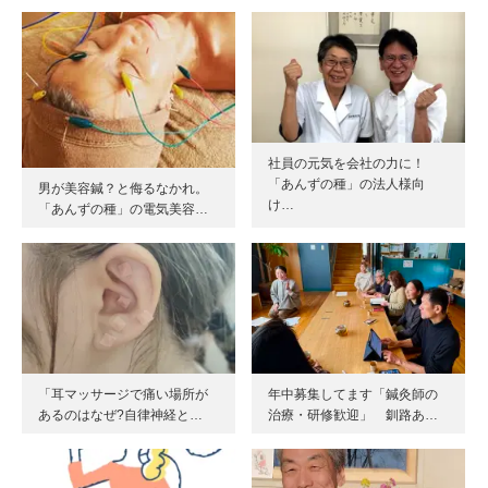
社員の元気を会社の力に！
「あんずの種」の法人様向
男が美容鍼？と侮るなかれ。
け…
「あんずの種」の電気美容…
「耳マッサージで痛い場所が
年中募集してます「鍼灸師の
あるのはなぜ?自律神経と…
治療・研修歓迎」 釧路あ…