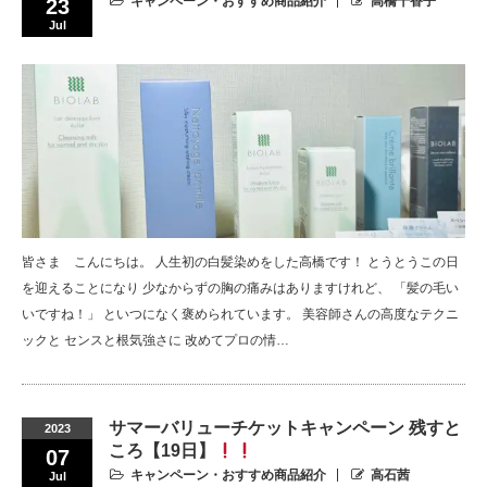
キャンペーン・おすすめ商品紹介
高橋千香子
23
Jul
皆さま こんにちは。 人生初の白髪染めをした高橋です！ とうとうこの日
を迎えることになり 少なからずの胸の痛みはありますけれど、 「髪の毛い
いですね！」 といつになく褒められています。 美容師さんの高度なテクニ
ックと センスと根気強さに 改めてプロの情…
サマーバリューチケットキャンペーン 残すと
2023
ころ【19日】
07
キャンペーン・おすすめ商品紹介
高石茜
Jul