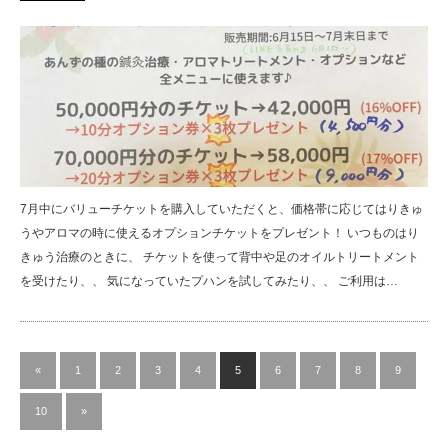
7月中にバリューチケットを購入していただくと、価格帯に応じてはりきゅ
うやアロマの時に使えるオプションチケットをプレゼント！ いつものはり
きゅう治療のときに、 チケットを使って背中や足のオイルトリートメント
を受けたり、、 気になっていたプハンを試してみたり、、 ご利用は…
«
1
2
3
4
5
6
7
8
9
10
»