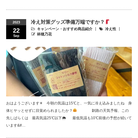
冷え対策グッズ準備万端ですか？
2023
キャンペーン・おすすめ商品紹介
冷え性
22
林穂乃花
Sep
おはようございます☀︎︎⠀ 今朝の気温は15℃と、一気に冷え込みましたね⠀ 身
体ヒヤッとせずに目覚められましたか？
⠀ ⠀ ⠀ ⠀ 釧路の天気予報、この
先しばらくは⠀ 最高気温25℃以下🌦⠀⠀ 最低気温も10℃前後の予想が続いて
います&#…