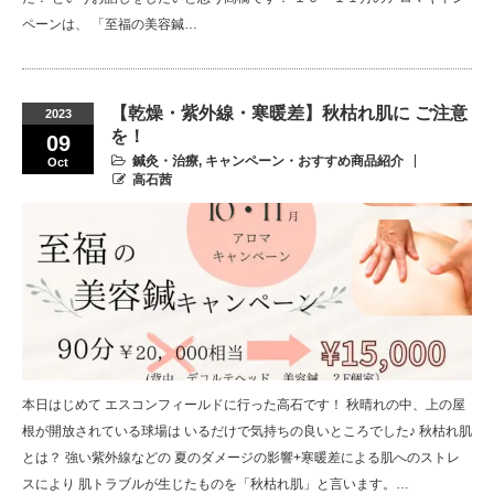
ペーンは、 「至福の美容鍼…
【乾燥・紫外線・寒暖差】秋枯れ肌に ご注意
2023
を！
09
鍼灸・治療
,
キャンペーン・おすすめ商品紹介
Oct
高石茜
本日はじめて エスコンフィールドに行った高石です！ 秋晴れの中、上の屋
根が開放されている球場は いるだけで気持ちの良いところでした♪ 秋枯れ肌
とは？ 強い紫外線などの 夏のダメージの影響+寒暖差による肌へのストレ
スにより 肌トラブルが生じたものを「秋枯れ肌」と言います。…