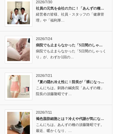
2026/7/30
社員の元気を会社の力に！「あんずの種…
経営者の皆様、社員・スタッフの「健康管
理」や「福利厚…
2026/7/24
病院でも止まらなかった「5日間のしゃ…
病院でも止まらなかった「5日間のしゃっく
り」が、わずか1回の…
2026/7/21
『夏の隠れ冷え性に！院長が「裸になっ…
こんにちは。釧路の鍼灸院「あんずの種」
院長の須藤隆昭です…
2026/7/11
褐色脂肪細胞とは？冷えや代謝が気にな…
こんにちは。あんずの種の須藤隆昭です。
最近、暖かくなり、…