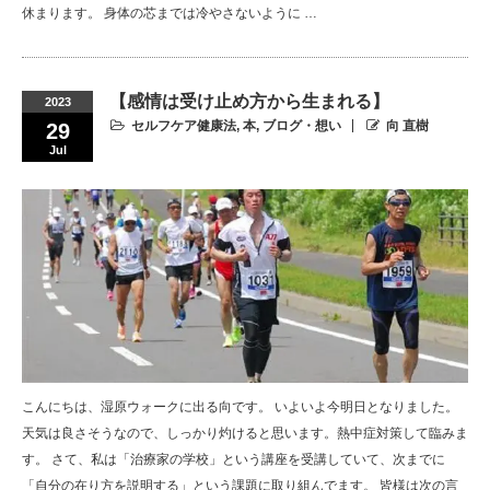
休まります。 身体の芯までは冷やさないように …
【感情は受け止め方から生まれる】
2023
セルフケア健康法
,
本
,
ブログ・想い
向 直樹
29
Jul
こんにちは、湿原ウォークに出る向です。 いよいよ今明日となりました。
天気は良さそうなので、しっかり灼けると思います。熱中症対策して臨みま
す。 さて、私は「治療家の学校」という講座を受講していて、次までに
「自分の在り方を説明する」という課題に取り組んでます。 皆様は次の言