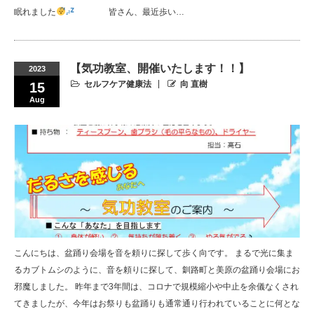
眠れました
⠀ ⠀ ⠀ ⠀ 皆さん、最近歩い…
【気功教室、開催いたします！！】
2023
セルフケア健康法
向 直樹
15
Aug
こんにちは、盆踊り会場を音を頼りに探して歩く向です。 まるで光に集ま
るカブトムシのように、音を頼りに探して、釧路町と美原の盆踊り会場にお
邪魔しました。 昨年まで3年間は、コロナで規模縮小や中止を余儀なくされ
てきましたが、今年はお祭りも盆踊りも通常通り行われていることに何とな