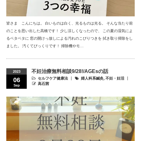
皆さま こんにちは。 白いものは白く、光るものは光る。 そんな当たり前
のことを思い出した高橋です！ 少し涼しくなったので、 この夏の湿気によ
るベタベタに 窓の開けっ放しによる汚れのこびりつきを 拭き取り掃除をし
ました。 汚くてびっくりです！ 掃除機やモ…
不妊治療無料相談9/28!/AGEsの話
2023
セルフケア健康法
婦人科系鍼灸
,
不妊・妊活
06
高石茜
Sep