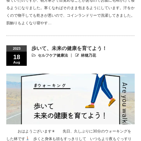
寝ていたのですが、朝方寒さで目覚めることがあるのでお腹に毛布かけて寝
るようになりました。寒くなればそのまま包まるようにしています。汗をか
くので物干しても乾きが悪いので、コインランドリーで洗濯してきました。
肌触りもよくなり寝やす…
歩いて、未来の健康を育てよう！
2023
セルフケア健康法
林穂乃花
18
Aug
⠀ ⠀ ⠀ おはようございます☀︎︎⠀ ⠀ 先日、久しぶりに30分のウォーキングを
した林です
⠀ 歩くと身体も頭もすっきりして⠀ いつもより夜もぐっすり