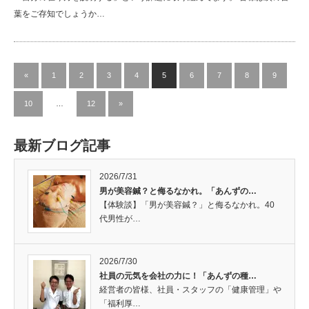
葉をご存知でしょうか…
«
1
2
3
4
5
6
7
8
9
10
…
12
»
最新ブログ記事
2026/7/31
男が美容鍼？と侮るなかれ。「あんずの…
【体験談】「男が美容鍼？」と侮るなかれ。40
代男性が…
2026/7/30
社員の元気を会社の力に！「あんずの種…
経営者の皆様、社員・スタッフの「健康管理」や
「福利厚…