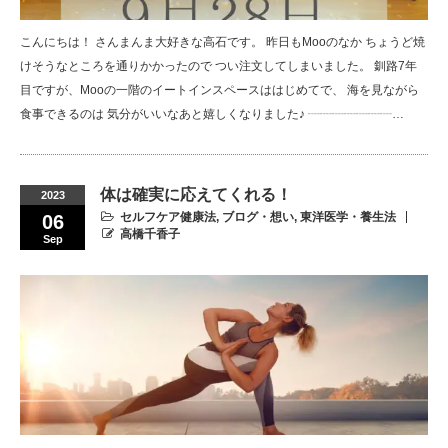
こんにちは！ さんまんま大好きな高石です。 昨日もMooのなか ちょうど焼
けそうなところを通りかかったので つい注文してしまいました。 釧路7年
目ですが、Mooの一階のイートインスペースははじめてで、 海を見ながら
食事できるのは 気分がいいなあと嬉しくなりました♪ ┈┈┈┈┈┈┈…
体は確実に応えてくれる！
2023
セルフケア健康法
,
ブログ・想い
,
東洋医学・養生法
06
高橋千香子
Sep