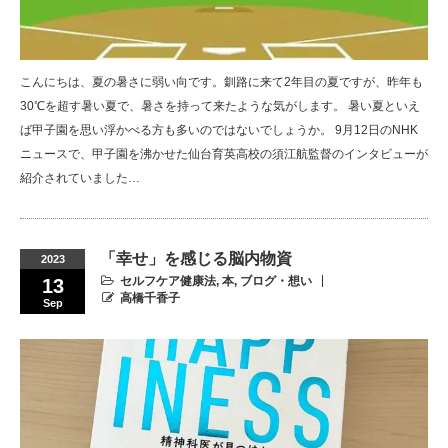
こんにちは、夏の暑さに弱い向です。釧路に来て2年目の夏ですが、昨年も
30℃を超す暑い夏で、暑さを持って来たような気がします。 暑い夏といえ
ば甲子園を思い浮かべる方も多いのではないでしょうか。 9月12日のNHK
ニュースで、甲子園を沸かせた仙台育英高校の須江航監督のインタビューが
紹介されていました…
「幸せ」を感じる脳内物資
2023
セルフケア健康法
,
本
,
ブログ・想い
13
高橋千香子
Sep